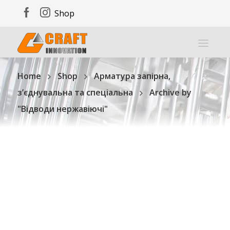
Shop
Home
Shop
Арматура запірна,
з’єднувальна та спеціальна
Archive by
"Відводи нержавіючі"