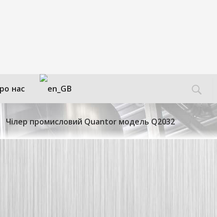
ро нас
Чілер промисловий Quantor модель Q2032