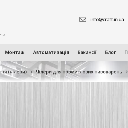
info@craft.in.ua
 21-А
Монтаж
Автоматизація
Вакансії
Блог
П
ня (чілери)
Чілери для промислових пивоварень