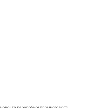
чової та переробної промисловості