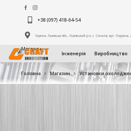
+38 (097) 418-64-54
Україна, Львівська обл., Львівський р-н, с. Скнилів, вул. Окружна,
Магазин
Інженерія
Виробництво
Головна
Магазин
Установки охолоджен