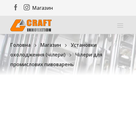
Магазин
Головна
Магазин
Установки
охолодження (чілери)
Чілери для
промислових пивоварень