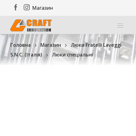
Магазин
Головна
Магазин
Люки Fratelli Laveggi
S.N.C. (Італія)
Люки спеціальні