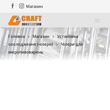
Магазин
Головна
Магазин
Установки
охолодження (чілери)
Чілери для
мікропивоварень